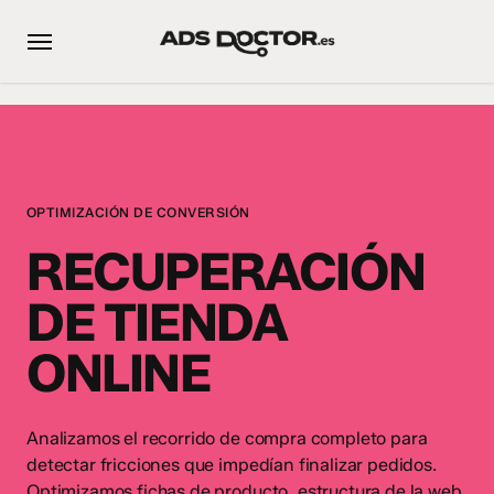
Skip
Menu
to
main
content
OPTIMIZACIÓN DE CONVERSIÓN
RECUPERACIÓN
DE TIENDA
ONLINE
Analizamos el recorrido de compra completo para
detectar fricciones que impedían finalizar pedidos.
Optimizamos fichas de producto, estructura de la web