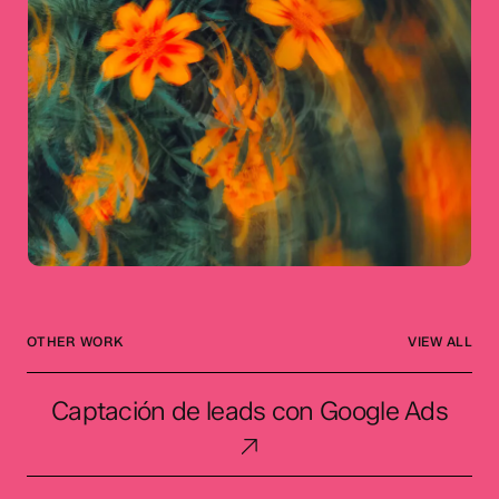
OTHER WORK
VIEW ALL
Captación
Captación de leads con Google Ads
de
leads
con
Generación
Google