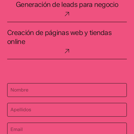
Generación de leads para negocio
de
Ads
leads
para
Creación
negocio
Creación de páginas web y tiendas
de
páginas
online
web
y
tiendas
online